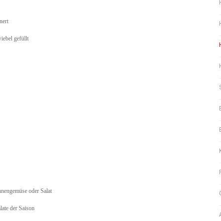
nert
iebel gefüllt
hnengemüse oder Salat
late der Saison