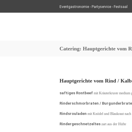
Eventgastronomie - Partyservice - Festsaal
Catering: Hauptgerichte vom
Hauptgerichte vom Rind / Kalb
saftiges Rostbeef
mit Kräuterkruste medium 
Rinderschmorbraten / Burgunderbrat
Rindsrouladen
mit Knödel und Blaukraut nach
Rindergeschnetzeltes
zart aus der Hüfte