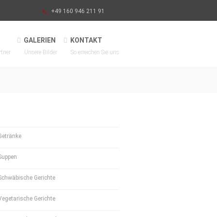
+49 160 946 211 91
GALERIEN
KONTAKT
rtner
Unsere Bilder
So erreichen Sie uns
Getränke
Suppen
Schwäbische Gerichte
Vegetarische Gerichte