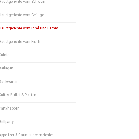
Hauptgerichte vom Schwein
Hauptgerichte vom Geflügel
Hauptgerichte vom Rind und Lamm
Hauptgerichte vom Fisch
Salate
Beilagen
Backwaren
Kaltes Buffet & Platten
Partyhappen
Grillparty
Appetizer & Gaumenschmeichler