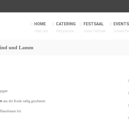
HOME
CATERING
FESTSAAL
EVENTS
Über uns
Partyservice
Unser Festsaal
Unsere Pa
 Rind und Lamm
gegart
en
aus der Keule saftig geschmort
 Hausfrauen Art