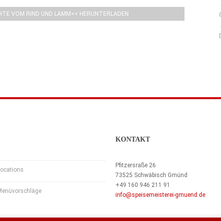
HTE VOM RIND UND LAMM<< HERUNTERLADEN
KONTAKT
Pfitzersraße 26
ocations
73525 Schwäbisch Gmünd
+49 160 946 211 91
Menüvorschläge
info@speisemeisterei-gmuend.de