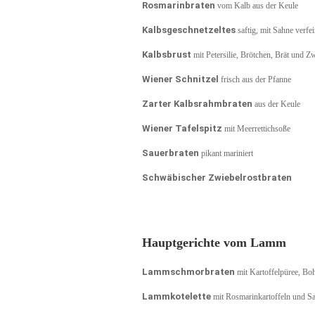
Rosmarinbraten
vom Kalb aus der Keule
Kalbsgeschnetzeltes
saftig, mit Sahne verfei
Kalbsbrust
mit Petersilie, Brötchen, Brät und Zw
Wiener Schnitzel
frisch aus der Pfanne
Zarter Kalbsrahmbraten
aus der Keule
Wiener Tafelspitz
mit Meerrettichsoße
Sauerbraten
pikant mariniert
Schwäbischer Zwiebelrostbraten
Hauptgerichte vom Lamm
Lammschmorbraten
mit Kartoffelpüree, Bo
Lammkotelette
mit Rosmarinkartoffeln und Sa