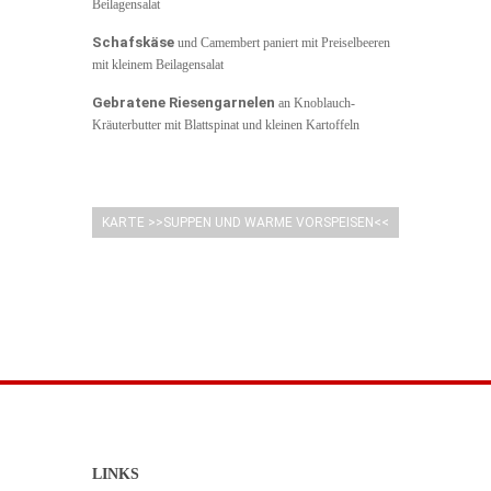
Beilagensalat
Schafskäse
und Camembert paniert mit Preiselbeeren
mit kleinem Beilagensalat
Gebratene Riesengarnelen
an Knoblauch-
Kräuterbutter mit Blattspinat und kleinen Kartoffeln
KARTE >>SUPPEN UND WARME VORSPEISEN<<
HERUNTERLADEN
LINKS