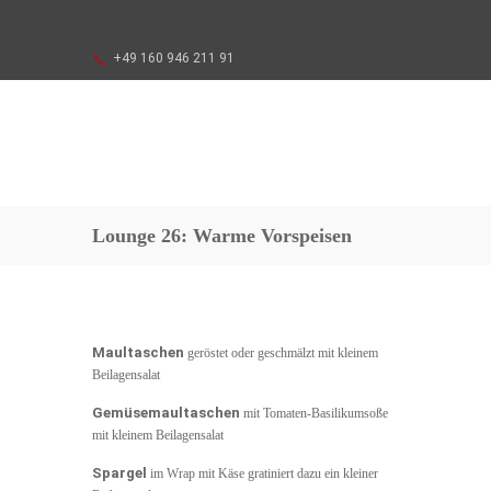
+49 160 946 211 91
Lounge 26: Warme Vorspeisen
Maultaschen
geröstet oder geschmälzt mit kleinem
Beilagensalat
Gemüsemaultaschen
mit Tomaten-Basilikumsoße
mit kleinem Beilagensalat
Spargel
im Wrap mit Käse gratiniert dazu ein kleiner