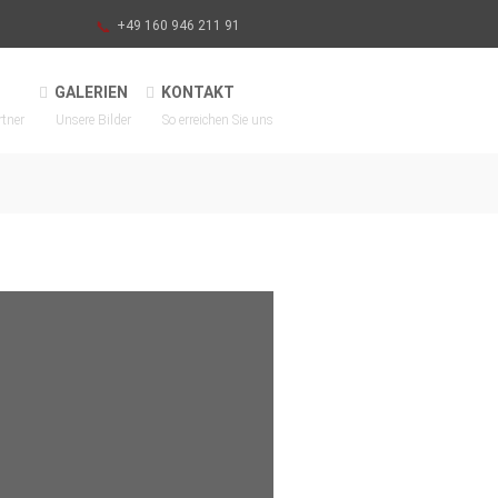
+49 160 946 211 91
GALERIEN
KONTAKT
rtner
Unsere Bilder
So erreichen Sie uns