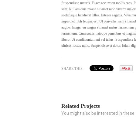
Suspendisse mauris. Fusce accumsan mollis eros. Pel
sem. Nullam quis massa sit amet nibh viverra males
scelerisque hendrerit tellus. Integer sagittis. Viva 
imperdiet nibh feugiat est. Ut convallis, sem sit am
augue. Integer eu magna sit amet metus fermentum p
fermentum. Cum sociis natoque penatibus et magnis d
libero. Ut condimentum mi vel tellus. Suspendisse la
ultrices luctus nunc. Suspendisse et dolor. Etiam di
SHARE THIS:
Related Projects
You might also be interested in these