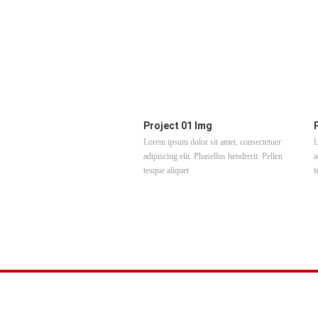
Project 01 Img
Lorem ipsum dolor sit amet, consectetuer
L
adipiscing elit. Phasellus hendrerit. Pellen
a
tesque aliquet
t