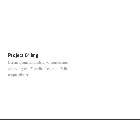
Project 04 Img
Project 05 Slider
Lorem ipsum dolor sit amet, consectetuer
Lorem ipsum dolor sit amet, consectet
adipiscing elit. Phasellus hendrerit. Pellen
adipiscing elit. Phasellus hendrerit. Pe
tesque aliquet
tesque aliquet