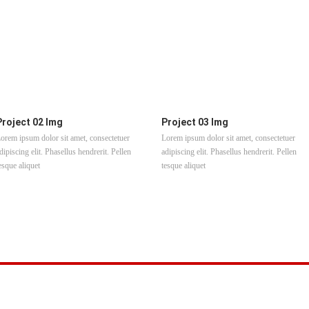
Project 02 Img
Project 03 Img
orem ipsum dolor sit amet, consectetuer
Lorem ipsum dolor sit amet, consectetuer
dipiscing elit. Phasellus hendrerit. Pellen
adipiscing elit. Phasellus hendrerit. Pellen
esque aliquet
tesque aliquet