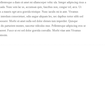
lentesque a diam sit amet mi ullamcorper vehic ula. Integer adipiscing risus a
uada. Nunc sem lac us, accumsan quis, faucibus non, congue vel, arcu. Ut
mus a mauris eget arcu gravida tristique. Nunc iaculis mi in ante. Vivamus
et interdum consectetuer, odio augue aliquam leo, nec dapibus tortor nibh sed
osuere. Morbi sit amet nulla sed dolor elemen tum imperdiet. Quisque
is parturient montes, nascetur ridiculus mus. Pellentesque adipiscing eros ut
oreet. Fusce ut est sed dolor gravida convallis. Morbi vitae ante.Vivamus
gnissim.