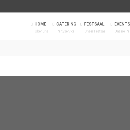
HOME
CATERING
FESTSAAL
EVENTS
Über uns
Partyservice
Unser Festsaal
Unsere Pa