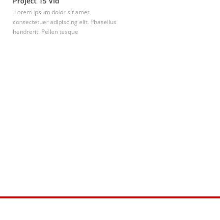
Project 15 Vid
Project 18 Vid
Lorem ipsum dolor sit amet,
Lorem ipsum dolor sit amet,
consectetuer adipiscing elit. Phasellus
consectetuer adipiscing elit. Pha
hendrerit. Pellen tesque
hendrerit. Pellen tesque