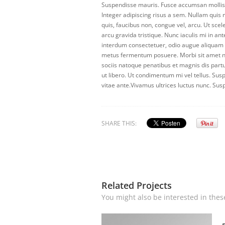
Suspendisse mauris. Fusce accumsan mollis 
Integer adipiscing risus a sem. Nullam qui
quis, faucibus non, congue vel, arcu. Ut scel
arcu gravida tristique. Nunc iaculis mi in an
interdum consectetuer, odio augue aliquam l
metus fermentum posuere. Morbi sit amet n
sociis natoque penatibus et magnis dis part
ut libero. Ut condimentum mi vel tellus. Susp
vitae ante.Vivamus ultrices luctus nunc. Sus
SHARE THIS:
Related Projects
You might also be interested in thes