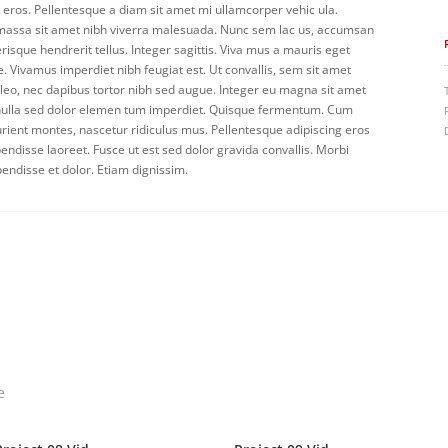
eros. Pellentesque a diam sit amet mi ullamcorper vehic ula.
s massa sit amet nibh viverra malesuada. Nunc sem lac us, accumsan
erisque hendrerit tellus. Integer sagittis. Viva mus a mauris eget
te. Vivamus imperdiet nibh feugiat est. Ut convallis, sem sit amet
eo, nec dapibus tortor nibh sed augue. Integer eu magna sit amet
ulla sed dolor elemen tum imperdiet. Quisque fermentum. Cum
urient montes, nascetur ridiculus mus. Pellentesque adipiscing eros
endisse laoreet. Fusce ut est sed dolor gravida convallis. Morbi
pendisse et dolor. Etiam dignissim.
e