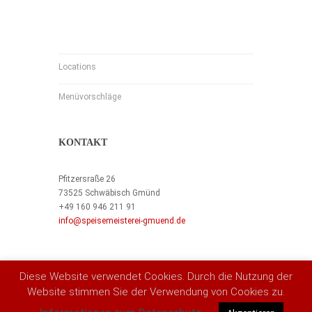
Locations
Menüvorschläge
KONTAKT
Pfitzersraße 26
73525 Schwäbisch Gmünd
+49 160 946 211 91
info@speisemeisterei-gmuend.de
Diese Website verwendet Cookies. Durch die Nutzung der
Website stimmen Sie der Verwendung von Cookies zu.
© Speisemeisterei Schwäbisch Gmünd