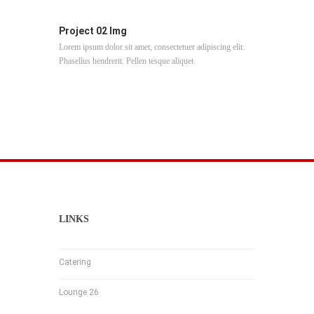
Project 02 Img
Project 0
Lorem ipsum dolor sit amet, consectetuer adipiscing elit.
Lorem ipsum d
Phasellus hendrerit. Pellen tesque aliquet
Phasellus hend
LINKS
Catering
Lounge 26