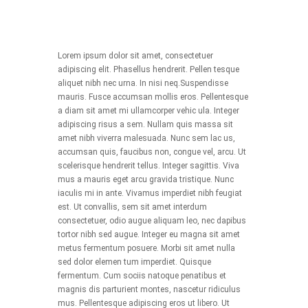
Lorem ipsum dolor sit amet, consectetuer
adipiscing elit. Phasellus hendrerit. Pellen tesque
aliquet nibh nec urna. In nisi neq.Suspendisse
mauris. Fusce accumsan mollis eros. Pellentesque
a diam sit amet mi ullamcorper vehic ula. Integer
adipiscing risus a sem. Nullam quis massa sit
amet nibh viverra malesuada. Nunc sem lac us,
accumsan quis, faucibus non, congue vel, arcu. Ut
scelerisque hendrerit tellus. Integer sagittis. Viva
mus a mauris eget arcu gravida tristique. Nunc
iaculis mi in ante. Vivamus imperdiet nibh feugiat
est. Ut convallis, sem sit amet interdum
consectetuer, odio augue aliquam leo, nec dapibus
tortor nibh sed augue. Integer eu magna sit amet
metus fermentum posuere. Morbi sit amet nulla
sed dolor elemen tum imperdiet. Quisque
fermentum. Cum sociis natoque penatibus et
magnis dis parturient montes, nascetur ridiculus
mus. Pellentesque adipiscing eros ut libero. Ut