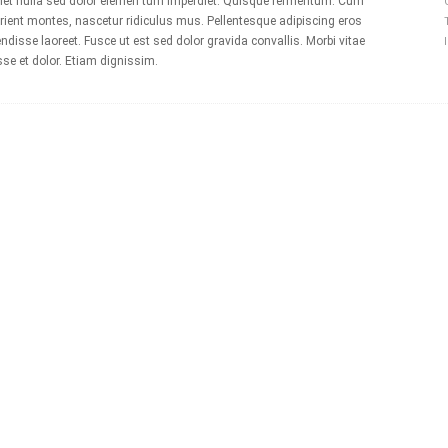
et nulla sed dolor elemen tum imperdiet. Quisque fermentum. Cum
rient montes, nascetur ridiculus mus. Pellentesque adipiscing eros
ndisse laoreet. Fusce ut est sed dolor gravida convallis. Morbi vitae
se et dolor. Etiam dignissim.