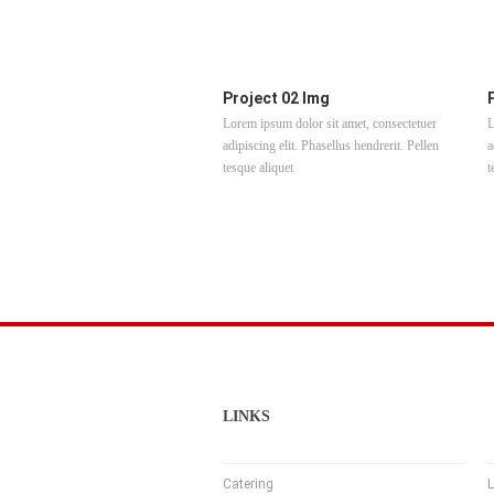
Project 02 Img
Lorem ipsum dolor sit amet, consectetuer
L
adipiscing elit. Phasellus hendrerit. Pellen
a
tesque aliquet
t
LINKS
Catering
L