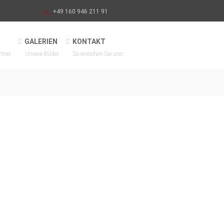
+49 160 946 211 91
GALERIEN
KONTAKT
rtner
Unsere Bilder
So erreichen Sie uns