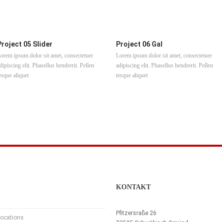
Project 05 Slider
Project 06 Gal
orem ipsum dolor sit amet, consectetuer
Lorem ipsum dolor sit amet, consectetuer
dipiscing elit. Phasellus hendrerit. Pellen
adipiscing elit. Phasellus hendrerit. Pellen
esque aliquet
tesque aliquet
KONTAKT
Pfitzersraße 26
ocations