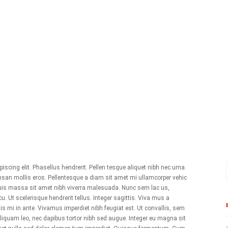
scing elit. Phasellus hendrerit. Pellen tesque aliquet nibh nec urna.
san mollis eros. Pellentesque a diam sit amet mi ullamcorper vehic
quis massa sit amet nibh viverra malesuada. Nunc sem lac us,
. Ut scelerisque hendrerit tellus. Integer sagittis. Viva mus a
is mi in ante. Vivamus imperdiet nibh feugiat est. Ut convallis, sem
liquam leo, nec dapibus tortor nibh sed augue. Integer eu magna sit