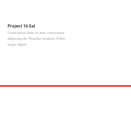
Project 16 Gal
Project 19 Slider
Lorem ipsum dolor sit amet, consectetuer
Lorem ipsum dolor sit amet, consectet
adipiscing elit. Phasellus hendrerit. Pellen
adipiscing elit. Phasellus hendrerit. Pe
tesque aliquet
tesque aliquet