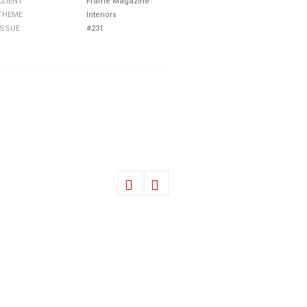
CLIENT
Frame Magazine
THEME
Interiors
ISSUE
#231