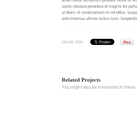
amet metus fermentum posuere. Morbi sit am
sociis natoque penatibus et magnis dis partu
ut libero. Ut condimentum mi vel tellus. Suspe
ante.Vivamus ultrices luctus nunc. Suspendis
SHARE THIS:
Related Projects
You might also be interested in these