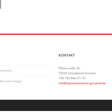
KONTAKT
Pfitzersraße 26
ocations
73525 Schwäbisch Gmünd
+49 160 946 211 91
Menüvorschläge
info@speisemeisterei-gmuend.de