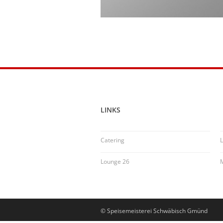
LINKS
Catering
L
Lounge 26
© Speisemeisterei Schwäbisch Gmünd