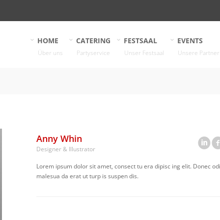
HOME
CATERING
FESTSAAL
EVENTS
Über uns
Partyservice
Unser Festsaal
Unsere Partner
Anny Whin
Designer & Illustrator
Lorem ipsum dolor sit amet, consect tu era dipisc ing elit. Donec od
malesua da erat ut turp is suspen dis.