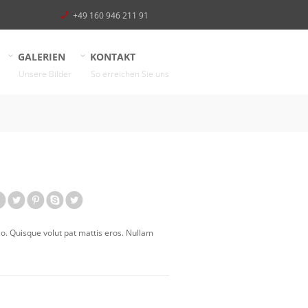
+49 160 946 211 91
GALERIEN
KONTAKT
Unsere Bilder
So erreichen Sie uns
io. Quisque volut pat mattis eros. Nullam