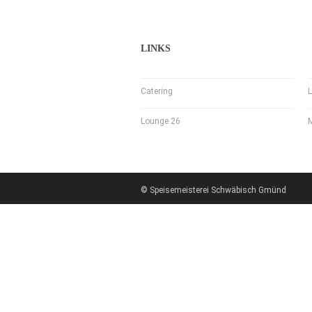
LINKS
Catering
L
Lounge 26
© Speisemeisterei Schwäbisch Gmünd