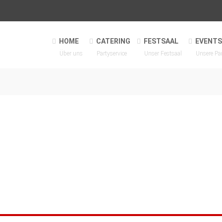
HOME
CATERING
FESTSAAL
EVENTS
Über uns
Partyservice
Unser Festsaal
Unsere Pa