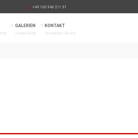
+49 160 946 211 91
GALERIEN
KONTAKT
rtner
Unsere Bilder
So erreichen Sie uns