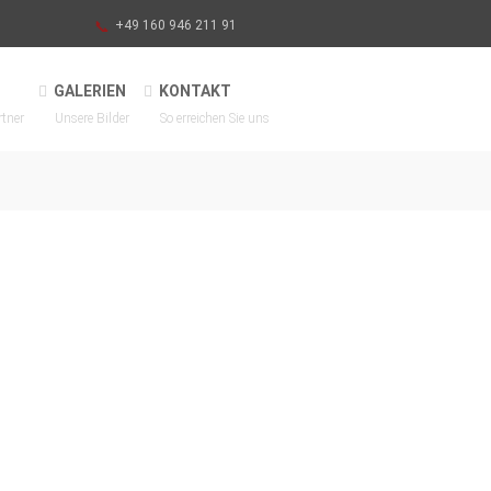
+49 160 946 211 91
GALERIEN
KONTAKT
rtner
Unsere Bilder
So erreichen Sie uns