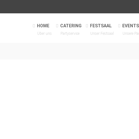
HOME
CATERING
FESTSAAL
EVENTS
Über uns
Partyservice
Unser Festsaal
Unsere Pa