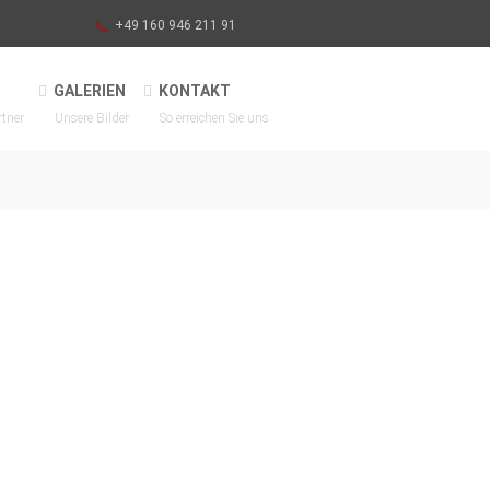
+49 160 946 211 91
GALERIEN
KONTAKT
rtner
Unsere Bilder
So erreichen Sie uns