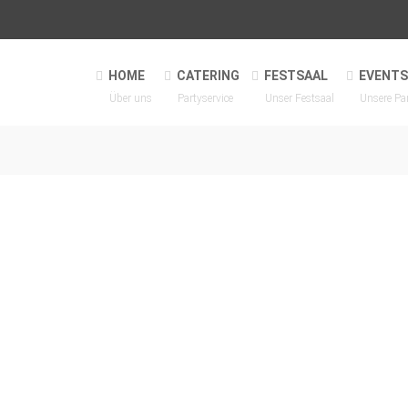
HOME
CATERING
FESTSAAL
EVENTS
Über uns
Partyservice
Unser Festsaal
Unsere Pa