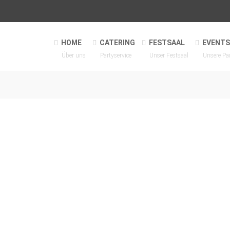
HOME
CATERING
FESTSAAL
EVENTS
Über uns
Partyservice
Unser Festsaal
Unsere Pa