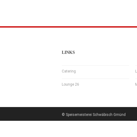
LINKS
Catering
L
Lounge 26
© Speisemeisterei Schwäbisch Gmünd