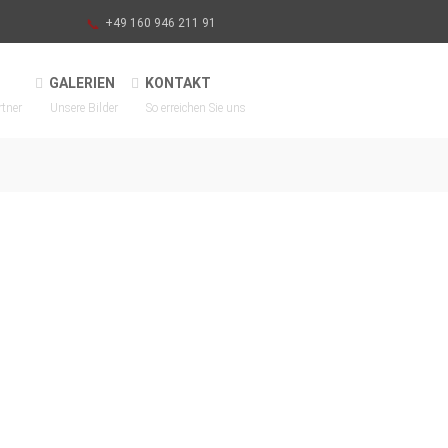
+49 160 946 211 91
GALERIEN
KONTAKT
rtner
Unsere Bilder
So erreichen Sie uns