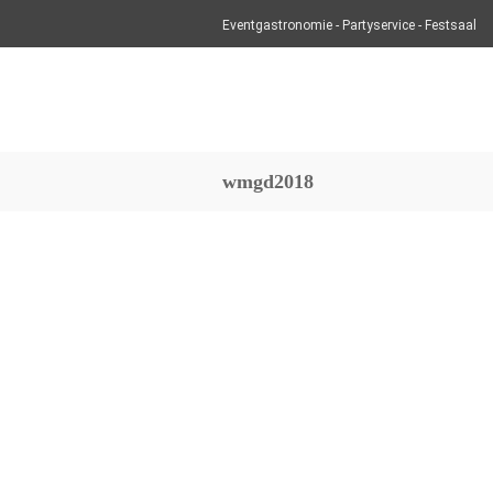
Eventgastronomie - Partyservice - Festsaal
wmgd2018